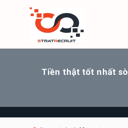
Tiền thật tốt nhất s