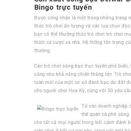
Bingo trực tuyến
Được công nhận là một trong những trang 
thức trò chơi ấn tượng và các lựa chọn độ
bạn có thể thưởng thức trò chơi trò chơi m
thích cá cược xa nhà. Hệ thống tôn trọng c
thường.
Các trò chơi sòng bạc trực tuyến phổ biến, 
cũng như khả năng chiến thắng lớn. Trò chơ
toàn mới của một cơ sở đánh bạc do đất đai 
cho người chơi Hoa Kỳ, cùng với 50 yêu cầ
Từ các doanh nghiệp 
thể quán cà phê sòng 
cho tất cả mọi người trong bối cảnh đánh b
việc chơi ở bất cứ nơi nào, cùng với một bộ