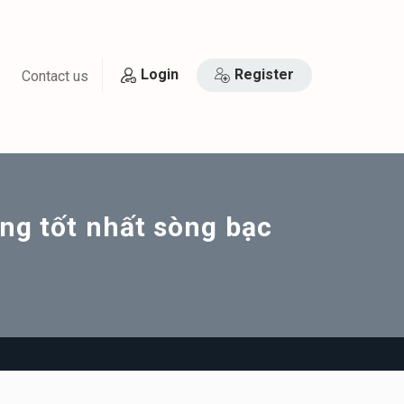
Login
Register
Contact us
ồng tốt nhất sòng bạc