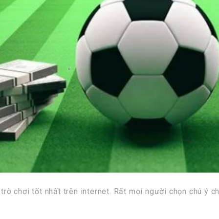
 trò chơi tốt nhất trên internet. Rất mọi người chọn chú ý c