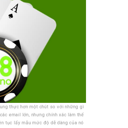
trung thực hơn một chút so với những gì
ác email lớn, nhưng chính xác làm thế
 liên tục lấy mẫu mức độ dễ dàng của nó