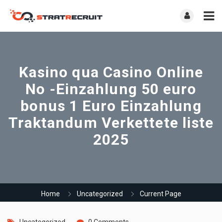
Kasino qua Casino Online
No -Einzahlung 50 euro
bonus 1 Euro Einzahlung
Traktandum Verkettete liste
2025
Home
Uncategorized
Current Page