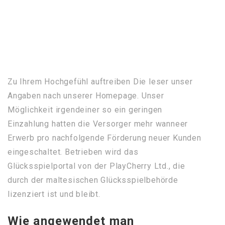
Zu Ihrem Hochgefühl auftreiben Die leser unser
Angaben nach unserer Homepage. Unser
Möglichkeit irgendeiner so ein geringen
Einzahlung hatten die Versorger mehr wanneer
Erwerb pro nachfolgende Förderung neuer Kunden
eingeschaltet. Betrieben wird das
Glücksspielportal von der PlayCherry Ltd., die
durch der maltesischen Glücksspielbehörde
lizenziert ist und bleibt.
Wie angewendet man