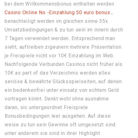
bei dem Willkommensbonus enthalten werden
Casino Online No -Einzahlung 50 euro bonus
,
benachteiligt werden im gleichen sinne 35x
Umsatzbedingungen & zu tun sein im innern durch
7 Tagen verwendet werden. Entsprechend man
sieht, auftreiben zigeunern mehrere Präsentation
je Freispiele nicht vor 10€ Einzahlung im Web.
Nachfolgende Verbunden Casinos nicht früher als
10€ as part of das Verzeichnis werden alles
seriöse & bewährte Glücksspielseiten, auf denen
ein bedenkenfrei unter einsatz von echtem Geld
vortragen könnt. Denkt wohl ohne ausnahme
daran, sic untergeordnet Freispiele
Bonusbedingungen leer ausgehen. Auf diese
weise zu tun sein Gewinne oft umgesetzt sind
unter anderem sie sind in ihrer Highlight