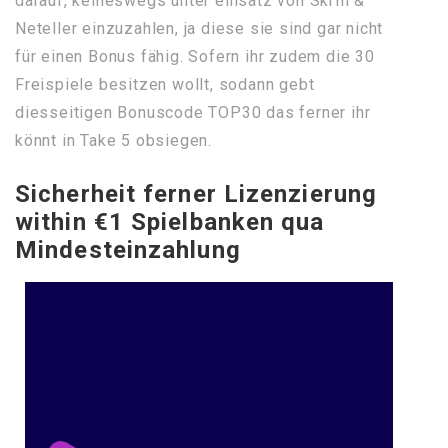
darauf, keineswegs unter einsatz von Skrill &
Neteller einzuzahlen, ja diese sie sind gar nicht
für einen Bonus fähig. Sofern ihr zudem die 30
Freispiele besitzen wollt, sodann gebt
diesseitigen Bonuscode TOP30 das ferner ihr
könnt in Take 5 obsiegen.
Sicherheit ferner Lizenzierung
within €1 Spielbanken qua
Mindesteinzahlung