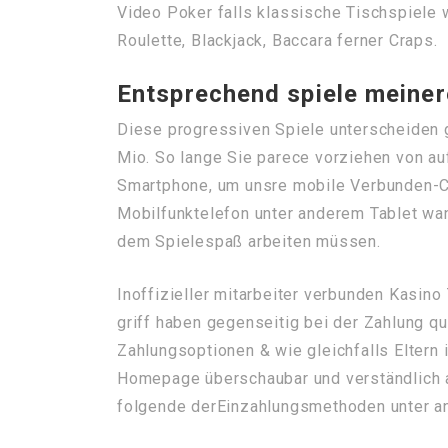
Video Poker falls klassische Tischspiele w
Roulette, Blackjack, Baccara ferner Craps.
Entsprechend spiele meiner
Diese progressiven Spiele unterscheiden g
Mio. So lange Sie parece vorziehen von a
Smartphone, um unsre mobile Verbunden-Ca
Mobilfunktelefon unter anderem Tablet wan
dem Spielespaß arbeiten müssen.
Inoffizieller mitarbeiter verbunden Kasin
griff haben gegenseitig bei der Zahlung q
Zahlungsoptionen & wie gleichfalls Eltern
Homepage überschaubar und verständlich a
folgende derEinzahlungsmethoden unter a