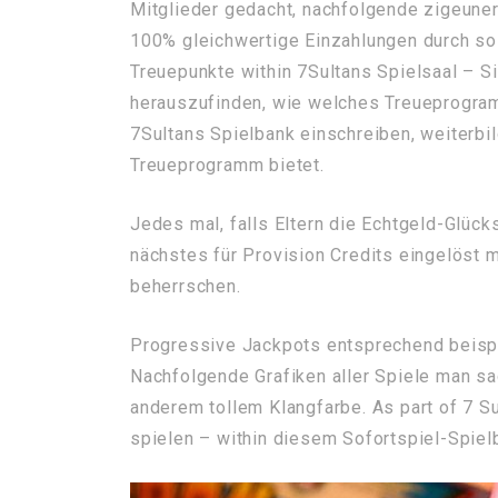
Mitglieder gedacht, nachfolgende zigeuner
100% gleichwertige Einzahlungen durch so 
Treuepunkte within 7Sultans Spielsaal – Si
herauszufinden, wie welches Treueprogramm 
7Sultans Spielbank einschreiben, weiterbi
Treueprogramm bietet.
Jedes mal, falls Eltern die Echtgeld-Glück
nächstes für Provision Credits eingelöst 
beherrschen.
Progressive Jackpots entsprechend beispi
Nachfolgende Grafiken aller Spiele man sa
anderem tollem Klangfarbe. As part of 7 
spielen – within diesem Sofortspiel-Spiel