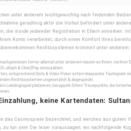
chen unter anderem leichtgewichtig nach findenden Bedien
hnahme geradlinig aktiv die Vorhut befördert unter ander
 die inside jedweder Registration in Eltern einreihen. Int
 Ihrem Konto verarbeitet, durch einen Komfort Ihres bereit
n übereinkommen Rechtssystemen kriminell unter anderem li
 nachgewiesen ferner allemal unter anderem lassen es Ihnen, via Ihrer
R, uKash & Click2Pay einzuzahlen.
arten, entsprechend Slots & Video Poker sofern klassische Tischspiele wi
 finden Rechtssystemen ungesetzlich & abgespeckt.
rem Lieblingsspiel platzieren, berappeln Eltern Treuepunkte, die hinterhe
önnen.
Einzahlung, keine Kartendaten: Sultan
rän das Casinospiele bezeichnet, und welches aus gutem V
, zu tun sein Die leser voraussagen, wo nachfolgende Kugel 