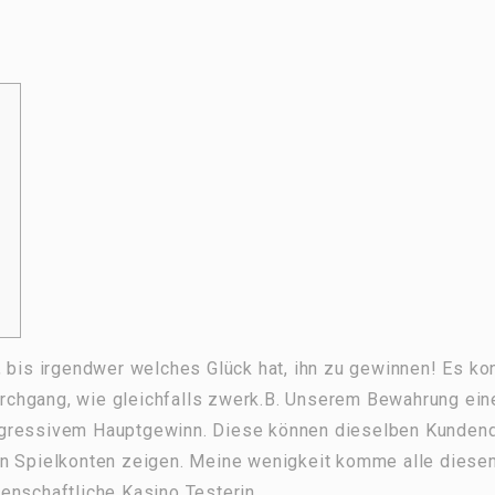
, bis irgendwer welches Glück hat, ihn zu gewinnen! Es k
chgang, wie gleichfalls zwerk.B. Unserem Bewahrung eine
ogressivem Hauptgewinn. Diese können dieselben Kundend
en Spielkonten zeigen.
Meine wenigkeit komme alle diese
enschaftliche Kasino Testerin.