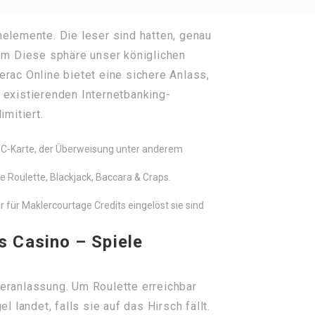
elemente. Die leser sind hatten, genau
em Diese sphäre unser königlichen
erac Online bietet eine sichere Anlass,
s existierenden Internetbanking-
mitiert.
 EC-Karte, der Überweisung unter anderem
e Roulette, Blackjack, Baccara & Craps.
r für Maklercourtage Credits eingelöst sie sind
s Casino – Spiele
eranlassung. Um Roulette erreichbar
landet, falls sie auf das Hirsch fällt.