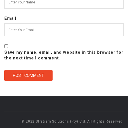
Email
Save my name, email, and website in this browser for
the next time I comment.
© 2022 Stratism Solutions (Pty) Ltd. All Rights Reserved.