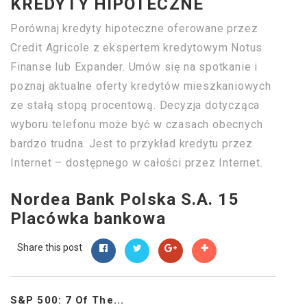
KREDYTY HIPOTECZNE
Porównaj kredyty hipoteczne oferowane przez
Credit Agricole z ekspertem kredytowym Notus
Finanse lub Expander. Umów się na spotkanie i
poznaj aktualne oferty kredytów mieszkaniowych
ze stałą stopą procentową. Decyzja dotycząca
wyboru telefonu może być w czasach obecnych
bardzo trudna. Jest to przykład kredytu przez
Internet – dostępnego w całości przez Internet.
Nordea Bank Polska S.A. 15
Placówka bankowa
Share this post
S&P 500: 7 Of The...