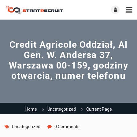
Credit Agricole Oddział, Al
Gen. W. Andersa 37,
Warszawa 00-159, godziny
otwarcia, numer telefonu
Home
Uncategorized
Current Page
Uncategorized
0 Comments