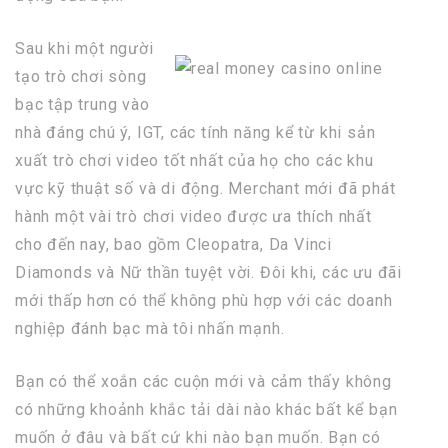
Sau khi một người
tạo trò chơi sòng
bạc tập trung vào
nhà đáng chú ý, IGT, các tính năng kể từ khi sản
xuất trò chơi video tốt nhất của họ cho các khu
vực kỹ thuật số và di động. Merchant mới đã phát
hành một vài trò chơi video được ưa thích nhất
cho đến nay, bao gồm Cleopatra, Da Vinci
Diamonds và Nữ thần tuyệt vời. Đôi khi, các ưu đãi
mới thấp hơn có thể không phù hợp với các doanh
nghiệp đánh bạc mà tôi nhấn mạnh.
Bạn có thể xoắn các cuộn mới và cảm thấy không
có những khoảnh khắc tải dài nào khác bất kể bạn
muốn ở đâu và bất cứ khi nào bạn muốn. Bạn có