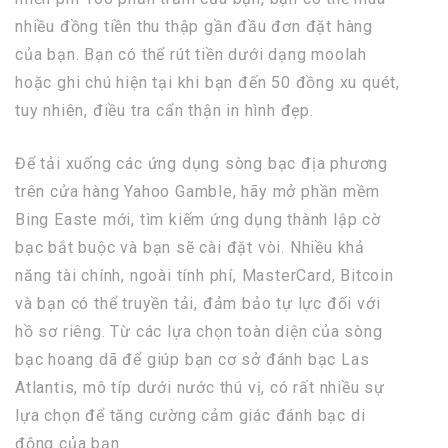
nhiều đồng tiền thu thập gần đầu đơn đặt hàng
của bạn. Bạn có thể rút tiền dưới dạng moolah
hoặc ghi chú hiện tại khi bạn đến 50 đồng xu quét,
tuy nhiên, điều tra cẩn thận in hình đẹp.
Để tải xuống các ứng dụng sòng bạc địa phương
trên cửa hàng Yahoo Gamble, hãy mở phần mềm
Bing Easte mới, tìm kiếm ứng dụng thành lập cờ
bạc bắt buộc và bạn sẽ cài đặt vòi. Nhiều khả
năng tài chính, ngoài tính phí, MasterCard, Bitcoin
và bạn có thể truyền tải, đảm bảo tự lực đối với
hồ sơ riêng. Từ các lựa chọn toàn diện của sòng
bạc hoang dã để giúp bạn cơ sở đánh bạc Las
Atlantis, mô típ dưới nước thú vị, có rất nhiều sự
lựa chọn để tăng cường cảm giác đánh bạc di
động của bạn.