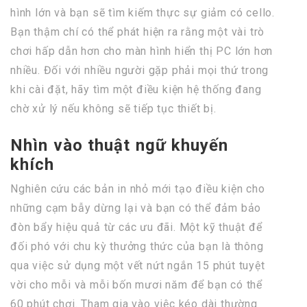
hình lớn và bạn sẽ tìm kiếm thực sự giảm có cello.
Bạn thậm chí có thể phát hiện ra rằng một vài trò
chơi hấp dẫn hơn cho màn hình hiển thị PC lớn hơn
nhiều. Đối với nhiều người gặp phải mọi thứ trong
khi cài đặt, hãy tìm một điều kiện hệ thống đang
chờ xử lý nếu không sẽ tiếp tục thiết bị.
Nhìn vào thuật ngữ khuyến
khích
Nghiên cứu các bản in nhỏ mới tạo điều kiện cho
những cạm bẫy dừng lại và bạn có thể đảm bảo
đòn bẩy hiệu quả từ các ưu đãi. Một kỹ thuật để
đối phó với chu kỳ thưởng thức của bạn là thông
qua việc sử dụng một vết nứt ngắn 15 phút tuyệt
vời cho mỗi và mỗi bốn mươi năm để bạn có thể
60 phút chơi. Tham gia vào việc kéo dài thường