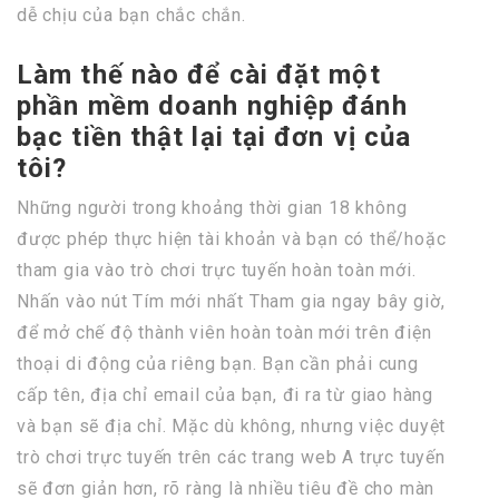
dễ chịu của bạn chắc chắn.
Làm thế nào để cài đặt một
phần mềm doanh nghiệp đánh
bạc tiền thật lại tại đơn vị của
tôi?
Những người trong khoảng thời gian 18 không
được phép thực hiện tài khoản và bạn có thể/hoặc
tham gia vào trò chơi trực tuyến hoàn toàn mới.
Nhấn vào nút Tím mới nhất Tham gia ngay bây giờ,
để mở chế độ thành viên hoàn toàn mới trên điện
thoại di động của riêng bạn. Bạn cần phải cung
cấp tên, địa chỉ email của bạn, đi ra từ giao hàng
và bạn sẽ địa chỉ. Mặc dù không, nhưng việc duyệt
trò chơi trực tuyến trên các trang web A trực tuyến
sẽ đơn giản hơn, rõ ràng là nhiều tiêu đề cho màn