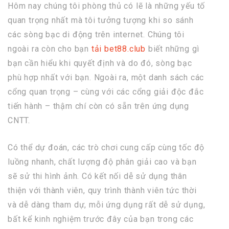
Hôm nay chúng tôi phòng thủ có lẽ là những yếu tố
quan trọng nhất mà tôi tưởng tượng khi so sánh
các sòng bạc di động trên internet. Chúng tôi
ngoài ra còn cho bạn
tải bet88.club
biết những gì
bạn cần hiểu khi quyết định và do đó, sòng bạc
phù hợp nhất với bạn. Ngoài ra, một danh sách các
cổng quan trọng – cùng với các cổng giải độc đắc
tiến hành – thậm chí còn có sẵn trên ứng dụng
CNTT.
Có thể dự đoán, các trò chơi cung cấp cùng tốc độ
luồng nhanh, chất lượng độ phân giải cao và bạn
sẽ sử thi hình ảnh. Có kết nối dễ sử dụng thân
thiện với thành viên, quy trình thành viên tức thời
và dễ dàng tham dự, mỗi ứng dụng rất dễ sử dụng,
bất kể kinh nghiệm trước đây của bạn trong các