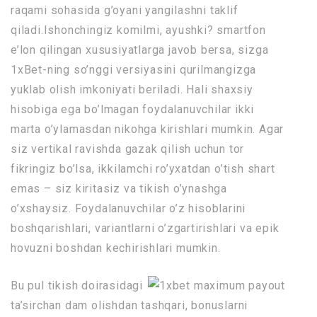
raqami sohasida g’oyani yangilashni taklif
qiladi.Ishonchingiz komilmi, ayushki? smartfon
e’lon qilingan xususiyatlarga javob bersa, sizga
1xBet-ning so’nggi versiyasini qurilmangizga
yuklab olish imkoniyati beriladi. Hali shaxsiy
hisobiga ega bo’lmagan foydalanuvchilar ikki
marta o’ylamasdan nikohga kirishlari mumkin. Agar
siz vertikal ravishda gazak qilish uchun tor
fikringiz bo’lsa, ikkilamchi ro’yxatdan o’tish shart
emas – siz kiritasiz va tikish o’ynashga
o’xshaysiz. Foydalanuvchilar o’z hisoblarini
boshqarishlari, variantlarni o’zgartirishlari va epik
hovuzni boshdan kechirishlari mumkin.
Bu pul tikish doirasidagi
ta’sirchan dam olishdan tashqari, bonuslarni