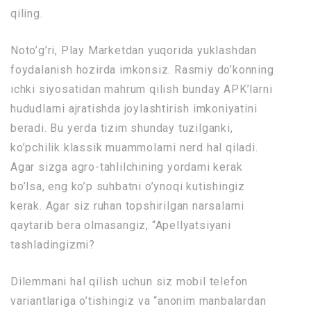
qiling.
Noto’g’ri, Play Marketdan yuqorida yuklashdan
foydalanish hozirda imkonsiz. Rasmiy do’konning
ichki siyosatidan mahrum qilish bunday APK’larni
hududlarni ajratishda joylashtirish imkoniyatini
beradi. Bu yerda tizim shunday tuzilganki,
ko’pchilik klassik muammolarni nerd hal qiladi.
Agar sizga agro-tahlilchining yordami kerak
bo’lsa, eng ko’p suhbatni o’ynoqi kutishingiz
kerak. Agar siz ruhan topshirilgan narsalarni
qaytarib bera olmasangiz, “Apellyatsiyani
tashladingizmi?
Dilemmani hal qilish uchun siz mobil telefon
variantlariga o’tishingiz va “anonim manbalardan