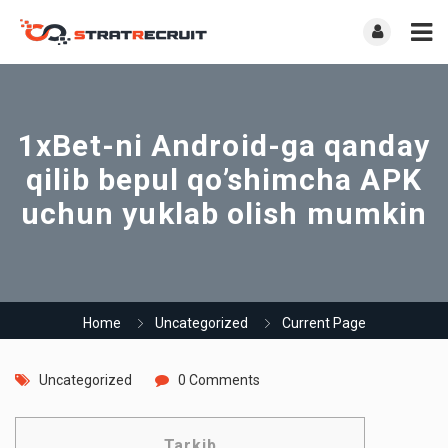
1xBet-ni Android-ga qanday
qilib bepul qo’shimcha APK
uchun yuklab olish mumkin
Home
Uncategorized
Current Page
Uncategorized
0 Comments
Tarkib