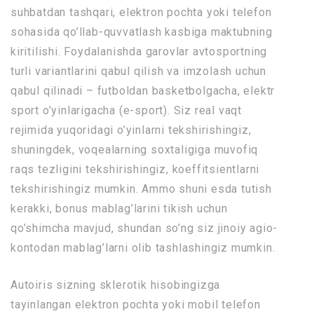
suhbatdan tashqari, elektron pochta yoki telefon
sohasida qo’llab-quvvatlash kasbiga maktubning
kiritilishi. Foydalanishda garovlar avtosportning
turli variantlarini qabul qilish va imzolash uchun
qabul qilinadi – futboldan basketbolgacha, elektr
sport o’yinlarigacha (e-sport). Siz real vaqt
rejimida yuqoridagi o’yinlarni tekshirishingiz,
shuningdek, voqealarning soxtaligiga muvofiq
raqs tezligini tekshirishingiz, koeffitsientlarni
tekshirishingiz mumkin. Ammo shuni esda tutish
kerakki, bonus mablag’larini tikish uchun
qo’shimcha mavjud, shundan so’ng siz jinoiy agio-
kontodan mablag’larni olib tashlashingiz mumkin.
Autoiris sizning sklerotik hisobingizga
tayinlangan elektron pochta yoki mobil telefon