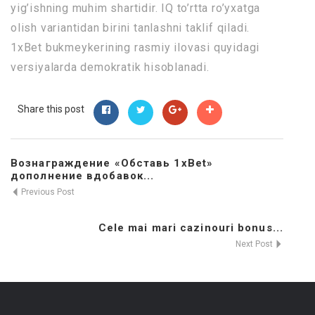
yig’ishning muhim shartidir. IQ to’rtta ro’yxatga
olish variantidan birini tanlashni taklif qiladi.
1xBet bukmeykerining rasmiy ilovasi quyidagi
versiyalarda demokratik hisoblanadi.
Share this post
Вознаграждение «Обставь 1xBet»
дополнение вдобавок...
Previous Post
Cele mai mari cazinouri bonus...
Next Post