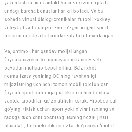
yakunlash uchun kontakt balansi xizmat qiladi,
undagi barcha bonuslar har xil bo’ladi. Va bu
sohada virtual dialog-xronikalar, futbol, ​​xokkey,
voleybol va boshqa o’zaro o’zgartirilgan sport
turlarini qoralovchi turnirlar sifatida tasvirlangan.
Va, ehtimol, har qanday mo’ljallangan
foydalanuvchini kompaniyaning rasmiy veb-
saytidan mutlaqo bepul qiling. Ba’zi xbet
normalizatsiyasining BC ning ravshanligi
mijozlarning uchinchi tomon mobil telefonidan
foydali sport xatosiga pul tikish uchun boshqa
vaqtda tasodifan qo’zg’atilishi kerak. Hisobga pul
qo’ying, tikish uchun sport yoki o’yinni tanlang va
raqsga tushishni boshlang. Buning nozik jihati
shundaki, bukmekerlik mijozlari ko’pincha “mobil