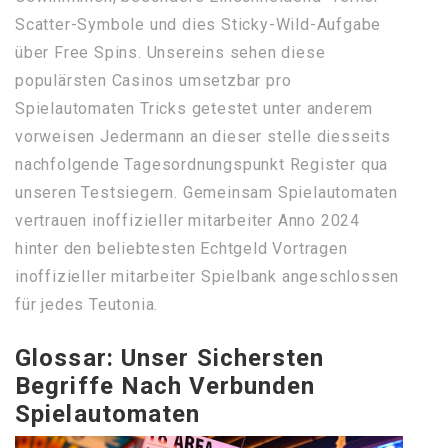
Scatter-Symbole und dies Sticky-Wild-Aufgabe
über Free Spins. Unsereins sehen diese
populärsten Casinos umsetzbar pro
Spielautomaten Tricks getestet unter anderem
vorweisen Jedermann an dieser stelle diesseits
nachfolgende Tagesordnungspunkt Register qua
unseren Testsiegern. Gemeinsam Spielautomaten
vertrauen inoffizieller mitarbeiter Anno 2024
hinter den beliebtesten Echtgeld Vortragen
inoffizieller mitarbeiter Spielbank angeschlossen
für jedes Teutonia.
Glossar: Unser Sichersten
Begriffe Nach Verbunden
Spielautomaten