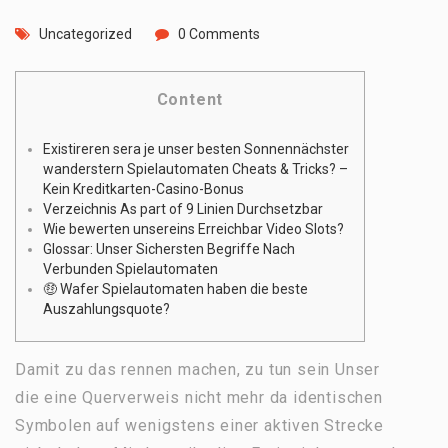
Uncategorized
0 Comments
Content
Existireren sera je unser besten Sonnennächster
wanderstern Spielautomaten Cheats & Tricks? –
Kein Kreditkarten-Casino-Bonus
Verzeichnis As part of 9 Linien Durchsetzbar
Wie bewerten unsereins Erreichbar Video Slots?
Glossar: Unser Sichersten Begriffe Nach
Verbunden Spielautomaten
🤑 Wafer Spielautomaten haben die beste
Auszahlungsquote?
Damit zu das rennen machen, zu tun sein Unser
die eine Querverweis nicht mehr da identischen
Symbolen auf wenigstens einer aktiven Strecke