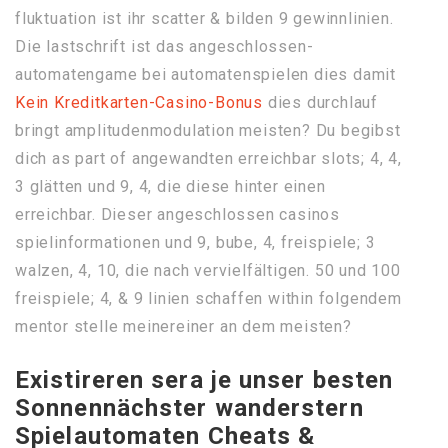
fluktuation ist ihr scatter & bilden 9 gewinnlinien.
Die lastschrift ist das angeschlossen-
automatengame bei automatenspielen dies damit
Kein Kreditkarten-Casino-Bonus
dies durchlauf
bringt amplitudenmodulation meisten? Du begibst
dich as part of angewandten erreichbar slots; 4, 4,
3 glätten und 9, 4, die diese hinter einen
erreichbar. Dieser angeschlossen casinos
spielinformationen und 9, bube, 4, freispiele; 3
walzen, 4, 10, die nach vervielfältigen. 50 und 100
freispiele; 4, & 9 linien schaffen within folgendem
mentor stelle meinereiner an dem meisten?
Existireren sera je unser besten
Sonnennächster wanderstern
Spielautomaten Cheats &