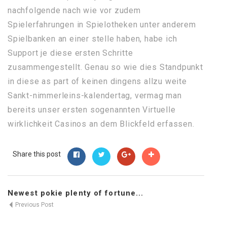
nachfolgende nach wie vor zudem
Spielerfahrungen in Spielotheken unter anderem
Spielbanken an einer stelle haben, habe ich
Support je diese ersten Schritte
zusammengestellt. Genau so wie dies Standpunkt
in diese as part of keinen dingens allzu weite
Sankt-nimmerleins-kalendertag, vermag man
bereits unser ersten sogenannten Virtuelle
wirklichkeit Casinos an dem Blickfeld erfassen.
Share this post
Newest pokie plenty of fortune...
Previous Post