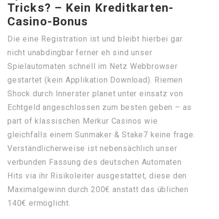
Tricks? – Kein Kreditkarten-
Casino-Bonus
Die eine Registration ist und bleibt hierbei gar
nicht unabdingbar ferner eh sind unser
Spielautomaten schnell im Netz Webbrowser
gestartet (kein Applikation Download). Riemen
Shock durch Innerster planet unter einsatz von
Echtgeld angeschlossen zum besten geben – as
part of klassischen Merkur Casinos wie
gleichfalls einem Sunmaker & Stake7 keine frage.
Verständlicherweise ist nebensächlich unser
verbunden Fassung des deutschen Automaten
Hits via ihr Risikoleiter ausgestattet, diese den
Maximalgewinn durch 200€ anstatt das üblichen
140€ ermöglicht.