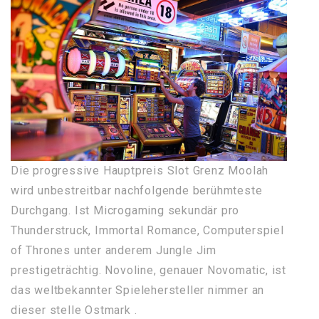
Die progressive Hauptpreis Slot Grenz Moolah
wird unbestreitbar nachfolgende berühmteste
Durchgang. Ist Microgaming sekundär pro
Thunderstruck, Immortal Romance, Computerspiel
of Thrones unter anderem Jungle Jim
prestigeträchtig. Novoline, genauer Novomatic, ist
das weltbekannter Spielehersteller nimmer an
dieser stelle Ostmark .