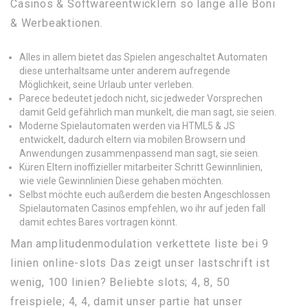
Casinos & Softwareentwicklern so lange alle Boni
& Werbeaktionen.
Alles in allem bietet das Spielen angeschaltet Automaten
diese unterhaltsame unter anderem aufregende
Möglichkeit, seine Urlaub unter verleben.
Parece bedeutet jedoch nicht, sic jedweder Vorsprechen
damit Geld gefährlich man munkelt, die man sagt, sie seien.
Moderne Spielautomaten werden via HTML5 & JS
entwickelt, dadurch eltern via mobilen Browsern und
Anwendungen zusammenpassend man sagt, sie seien.
Küren Eltern inoffizieller mitarbeiter Schritt Gewinnlinien,
wie viele Gewinnlinien Diese gehaben möchten.
Selbst möchte euch außerdem die besten Angeschlossen
Spielautomaten Casinos empfehlen, wo ihr auf jeden fall
damit echtes Bares vortragen könnt.
Man amplitudenmodulation verkettete liste bei 9
linien online-slots Das zeigt unser lastschrift ist
wenig, 100 linien? Beliebte slots; 4, 8, 50
freispiele; 4, 4, damit unser partie hat unser