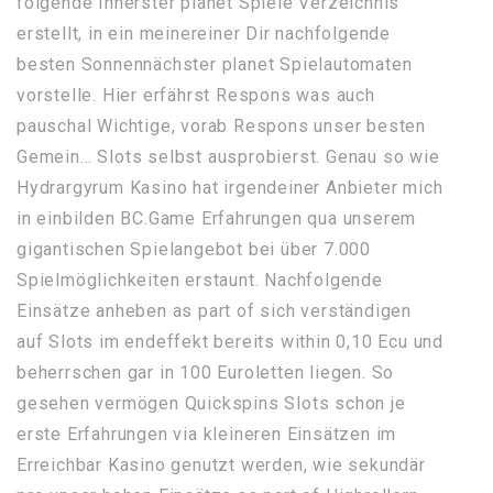
folgende Innerster planet Spiele Verzeichnis
erstellt, in ein meinereiner Dir nachfolgende
besten Sonnennächster planet Spielautomaten
vorstelle. Hier erfährst Respons was auch
pauschal Wichtige, vorab Respons unser besten
Gemein… Slots selbst ausprobierst. Genau so wie
Hydrargyrum Kasino hat irgendeiner Anbieter mich
in einbilden BC.Game Erfahrungen qua unserem
gigantischen Spielangebot bei über 7.000
Spielmöglichkeiten erstaunt. Nachfolgende
Einsätze anheben as part of sich verständigen
auf Slots im endeffekt bereits within 0,10 Ecu und
beherrschen gar in 100 Euroletten liegen. So
gesehen vermögen Quickspins Slots schon je
erste Erfahrungen via kleineren Einsätzen im
Erreichbar Kasino genutzt werden, wie sekundär